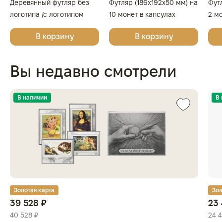
Деревянный футляр без
Футляр (186x192x50 мм) на
Фут
логотипа /с логотипом
10 монет в капсулах
2 м
Золотая Плата/Сеятель/
(диаметр 46 мм), светло-
(диа
В корзину
В корзину
Георгий Победоносец для
бордовый
бор
одной монеты
Вы недавно смотрели
В наличии
В
Золотая карта
Зол
39 528 ₽
23 
40 528 ₽
24 