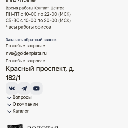
8 913 771 39 99
Время работы Контакт-Центра
ПН-ПТ с 10-00 по 22-00 (МСК)
СБ-ВС с 10-00 по 20-00 (МСК)
Часы работы офисов
Заказать обратный звонок
По любым вопросам
nvs@goldenplata.ru
По любым вопросам
Красный проспект, д.
182/1
Вопросы
О компании
Как купить/продать
Условия оплаты
Условия доставки
Гарантия на товар
Возврат монет
Карта сайта
Каталог
Франшиза
История
Вопрос-ответ
Отзывы
Лицензии и документы
Контакты офисов
Новости
Блог
Аксессуары для монет
Золотые монеты
Инвестиционные монеты
Памятные монеты
Серебряные монеты
Жетоны