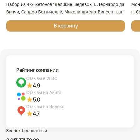
Набор из 4-х жетонов "Великие шедевры I. Леонардо да
Мон
Винчи, Сандро Боттичелли, Микеланджело, Винсент ван
г., 
Гог", 2025г., Серебро, 62,2 гр., проба 999, ГЕРМАНИЯ
999
В корзину
Рейтинг компании
Отзывы в 2ГИС
4.9
Отзывы на Авито
5.0
Отзывы на Яндекс
4.7
Звонок бесплатный