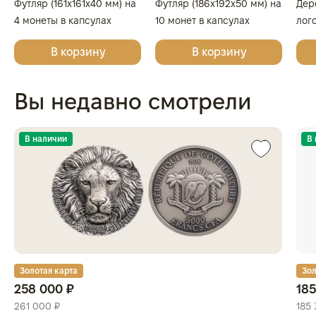
Футляр (161x161x40 мм) на
Футляр (186x192x50 мм) на
Дер
4 монеты в капсулах
10 монет в капсулах
лог
(диаметр 46 мм), светло-
(диаметр 46 мм), светло-
Поб
В корзину
В корзину
бордовый
бордовый
в к
Вы недавно смотрели
В наличии
В
Золотая карта
Зол
258 000 ₽
185
261 000 ₽
185 