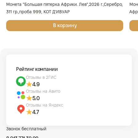
Монета "Большая пятерка Африки. Лев",2026 г.,Серебро,
Мон
311 гр.,проба 999, КОТ Д'ИВУАР
Афри
Золо
В корзину
КОТ
Рейтинг компании
Отзывы в 2ГИС
4.9
Отзывы на Авито
5.0
Отзывы на Яндекс
4.7
Звонок бесплатный