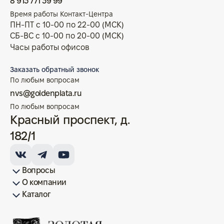
8 913 771 39 99
Время работы Контакт-Центра
ПН-ПТ с 10-00 по 22-00 (МСК)
СБ-ВС с 10-00 по 20-00 (МСК)
Часы работы офисов
Заказать обратный звонок
По любым вопросам
nvs@goldenplata.ru
По любым вопросам
Красный проспект, д.
182/1
Вопросы
О компании
Как купить/продать
Условия оплаты
Условия доставки
Гарантия на товар
Возврат монет
Карта сайта
Каталог
Франшиза
История
Вопрос-ответ
Отзывы
Лицензии и документы
Контакты офисов
Новости
Блог
Аксессуары для монет
Золотые монеты
Инвестиционные монеты
Памятные монеты
Серебряные монеты
Жетоны