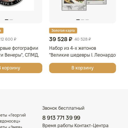
а
Золотая карта
З
39 528 ₽
2
12 600 ₽
40 528 ₽
ервые фотографии
Набор из 4-х жетонов
Мо
ти Венеры", СПМД,
"Великие шедевры I. Леонардо
Се
ебро, 31,1 гр., проба
да Винчи, Сандро Боттичелли,
М
В корзину
В корзину
ИЯ
Микеланджело, Винсент ван
Гог", 2025г., Серебро, 62,2 гр.,
проба 999, ГЕРМАНИЯ
Звонок бесплатный
еты «Георгий
8 913 771 39 99
едоносец»
Время работы Контакт-Центра
еты «Змея»