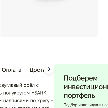
Оплата
Доставка
Подберем
двуглавый орёл с
инвестицио
ь полукругом «БАНК
портфель
и надписями по кругу -
Подбор индивидуально