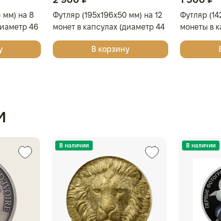
 мм) на 8
Футляр (195x196x50 мм) на 12
Футляр (14
диаметр 46
монет в капсулах (диаметр 44
монеты в к
вый
мм), светло-бордовый
46 мм), св
у
В корзину
и
В наличии
В наличии