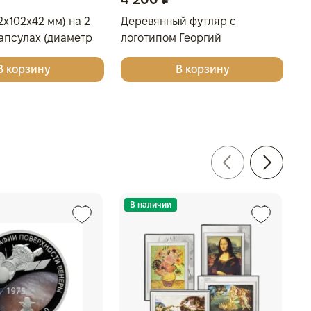
2x102x42 мм) на 2
Деревянный футляр с
апсулах (диаметр
логотипом Георгий
етло-бордовый
Победоносец для 4 монет в
В корзину
В корзину
капсулах
В наличии