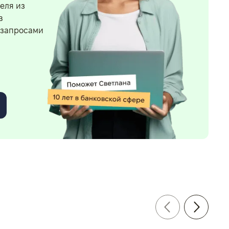
еля из
в
 запросами