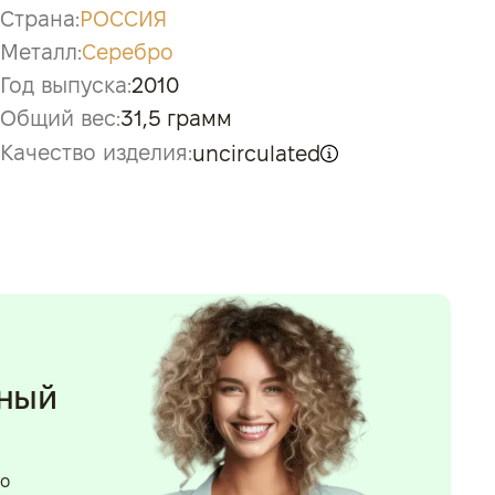
Страна:
РОССИЯ
Металл:
Серебро
Год выпуска:
2010
Общий вес:
31,5 грамм
Качество изделия:
uncirculated
нный
го