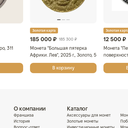
Золотая карта
Золотая карт
185 000 ₽
12 500 ₽
185 300 ₽
о, 311
Монета "Большая пятерка
Монета "П
Африки. Лев", 2025 г., Золото, 5
поверхнос
гр., проба 9999, КОТ Д'ИВУАР
2025 г., Сер
В корзину
925, РОСС
О компании
Каталог
Франшиза
Аксессуары для монет
Мон
История
Золотые монеты
Поб
Вопрос-ответ
Инвестиционные монеты
Мон