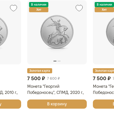
В наличии
В наличии
Хит
Хит
Золотая карта
Золотая кар
7 500 ₽
7 500 ₽
7 600 ₽
Монета "Георгий
Монета "Г
 2010 г.,
Победоносец", СПМД, 2020 г.,
Победоносе
роба 999,
Серебро, 31,1 гр., проба 999,
Серебро, 31
у
В корзину
РОССИЯ
РОССИЯ