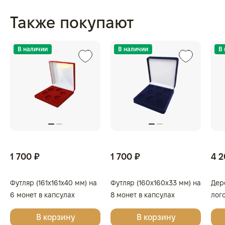
Также покупают
В наличии
В наличии
В
1 700 ₽
1 700 ₽
4 2
Футляр (161x161x40 мм) на
Футляр (160x160x33 мм) на
Дер
6 монет в капсулах
8 монет в капсулах
лог
(диаметр 46 мм), тёмно-
(диаметр 46 мм), светло-
Поб
В корзину
В корзину
синий
бордовый
в к