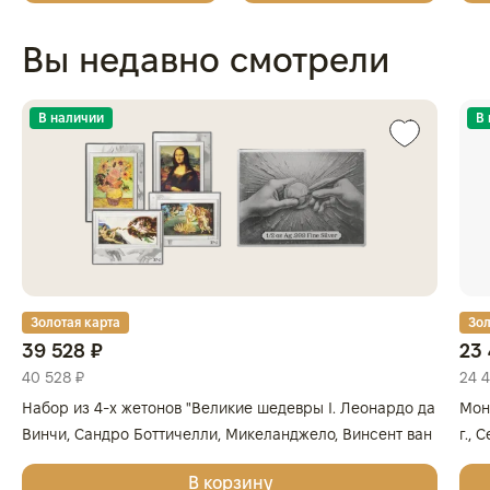
Вы недавно смотрели
В наличии
В
Золотая карта
Зол
39 528 ₽
23 
40 528 ₽
24 
Набор из 4-х жетонов "Великие шедевры I. Леонардо да
Мон
Винчи, Сандро Боттичелли, Микеланджело, Винсент ван
г., 
Гог", 2025г., Серебро, 62,2 гр., проба 999, ГЕРМАНИЯ
999
В корзину