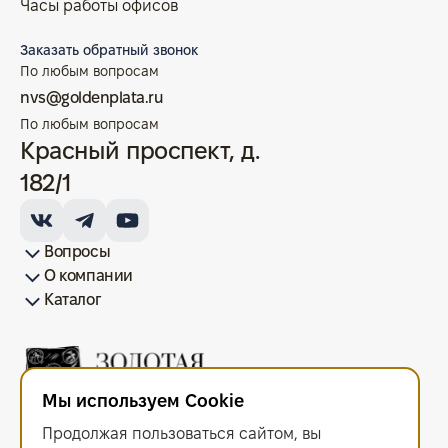
Часы работы офисов
Заказать обратный звонок
По любым вопросам
nvs@goldenplata.ru
По любым вопросам
Красный проспект, д.
182/1
Вопросы
О компании
Как купить/продать
Условия оплаты
Условия доставки
Гарантия на товар
Возврат монет
Карта сайта
Каталог
Франшиза
История
Вопрос-ответ
Отзывы
Лицензии и документы
Контакты офисов
Новости
Блог
Аксессуары для монет
Золотые монеты
Инвестиционные монеты
Памятные монеты
Серебряные монеты
Жетоны
Мы используем Cookie
ООО "Золотая Плата"
ИНН 6679143916 ОГРН 1216600044297
Продолжая пользоваться сайтом, вы
Политика в отношении обработки персональных данных
.