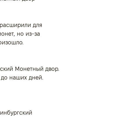
 расширили для
онет, но из-за
оизошло.
гский Монетный двор.
 до наших дней.
ринбургский