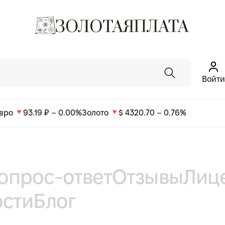
Войти
вро
93.19 ₽ – 0.00%
Золото
$ 4320.70 – 0.76%
опрос-ответ
Отзывы
Лиц
ости
Блог