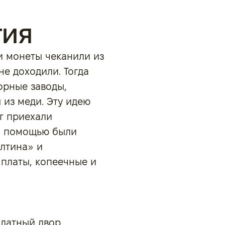
тия
ии монеты чеканили из
не доходили. Тогда
орные заводы,
 из меди. Эту идею
г приехали
их помощью были
лтина» и
платы, копеечные и
Платный двор