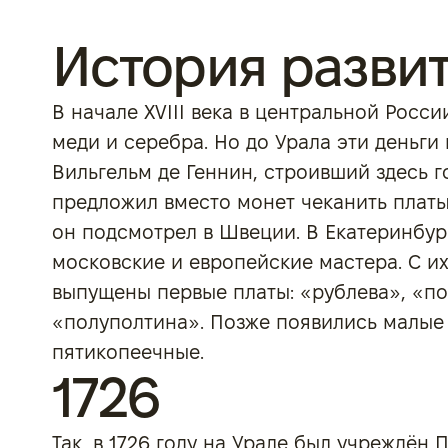
История разви
В начале XVIII века в центральной Росс
меди и серебра. Но до Урала эти деньги 
Вильгельм де Геннин, строивший здесь г
предложил вместо монет чеканить платы
он подсмотрел в Швеции. В Екатеринбур
московские и европейские мастера. С 
выпущены первые платы: «рублева», «по
«полуполтина». Позже появились малые 
пятикопеечные.
1726
Так, в 1726 году на Урале был учреждён 