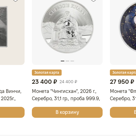
Золотая карта
Золотая карт
23 400 ₽
27 950 ₽
24 400 ₽
да Винчи,
Монета "Чингисхан", 2026 г.,
Монета "Фла
2025г.,
Серебро, 31,1 гр., проба 999.9,
Серебро, 31
МОНГОЛИЯ
ОСТРОВА К
В корзину