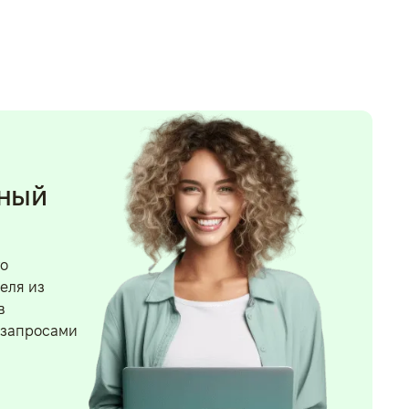
нный
го
еля из
в
 запросами