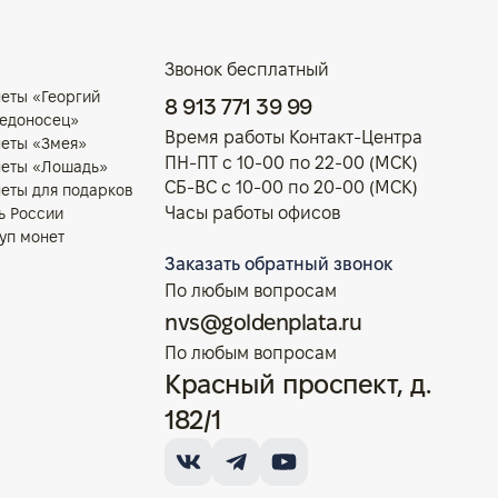
Звонок бесплатный
еты «Георгий
8 913 771 39 99
едоносец»
Время работы Контакт-Центра
еты «Змея»
ПН-ПТ с 10-00 по 22-00 (МСК)
еты «Лошадь»
СБ-ВС с 10-00 по 20-00 (МСК)
еты для подарков
Часы работы офисов
ь России
уп монет
Заказать обратный звонок
По любым вопросам
nvs@goldenplata.ru
По любым вопросам
Красный проспект, д.
182/1