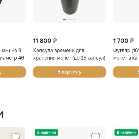
11 800 ₽
1 700 ₽
 мм) на 8
Капсула времени для
Футляр (16
диаметр 46
хранения монет (до 25 капсул)
монет в ка
вый
мм), тёмн
у
В корзину
и
В наличии
В наличии