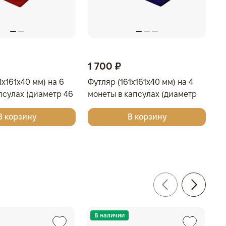
1 700 ₽
4
1x161x40 мм) на 6
Футляр (161x161x40 мм) на 4
Д
псулах (диаметр 46
монеты в капсулах (диаметр
л
о-синий
46 мм), светло-бордовый
П
В корзину
В корзину
к
В наличии