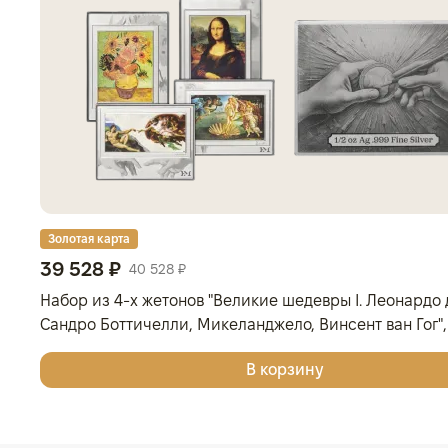
Золотая карта
39 528 ₽
40 528 ₽
Набор из 4-х жетонов "Великие шедевры I. Леонардо 
Сандро Боттичелли, Микеланджело, Винсент ван Гог", 
Серебро, 62,2 гр., проба 999, ГЕРМАНИЯ
В корзину