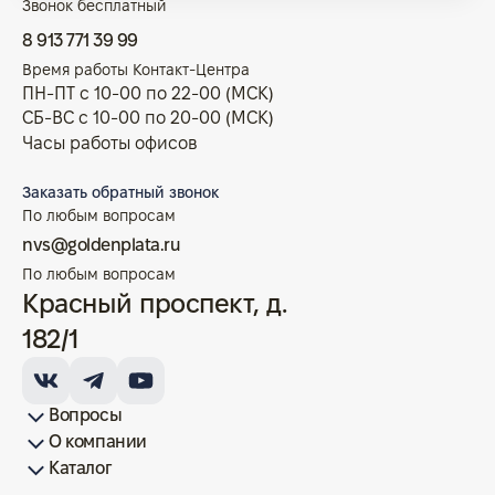
Звонок бесплатный
8 913 771 39 99
Время работы Контакт-Центра
ПН-ПТ с 10-00 по 22-00 (МСК)
СБ-ВС с 10-00 по 20-00 (МСК)
Часы работы офисов
Заказать обратный звонок
По любым вопросам
nvs@goldenplata.ru
По любым вопросам
Красный проспект, д.
182/1
Вопросы
О компании
Как купить/продать
Условия оплаты
Условия доставки
Гарантия на товар
Возврат монет
Карта сайта
Каталог
Франшиза
История
Вопрос-ответ
Отзывы
Лицензии и документы
Контакты офисов
Новости
Блог