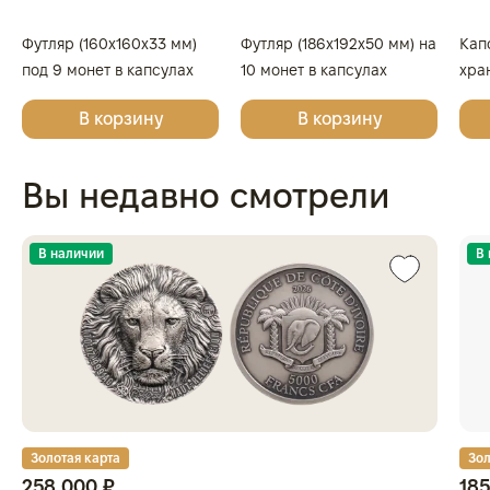
Футляр (160x160x33 мм)
Футляр (186x192x50 мм) на
Кап
под 9 монет в капсулах
10 монет в капсулах
хра
(диаметр 44 мм), светло-
(диаметр 46 мм), светло-
кап
В корзину
В корзину
бордовый
бордовый
Вы недавно смотрели
В наличии
В
Золотая карта
Зол
258 000 ₽
185