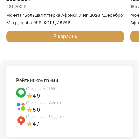
261 000 ₽
185 
Монета "Большая пятерка Африки. Лев",2026 г.,Серебро,
Мон
311 гр.,проба 999, КОТ Д'ИВУАР
Афри
Золо
В корзину
КОТ
Рейтинг компании
Отзывы в 2ГИС
4.9
Отзывы на Авито
5.0
Отзывы на Яндекс
4.7