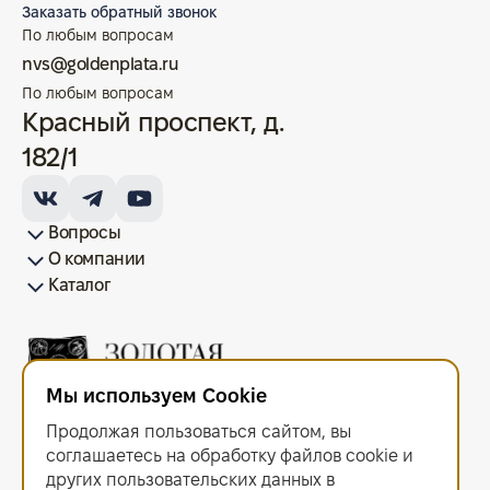
Заказать обратный звонок
По любым вопросам
nvs@goldenplata.ru
По любым вопросам
Красный проспект, д.
182/1
Вопросы
О компании
Как купить/продать
Условия оплаты
Условия доставки
Гарантия на товар
Возврат монет
Карта сайта
Каталог
Франшиза
История
Вопрос-ответ
Отзывы
Лицензии и документы
Контакты офисов
Новости
Блог
Аксессуары для монет
Золотые монеты
Инвестиционные монеты
Памятные монеты
Серебряные монеты
Жетоны
Мы используем Cookie
ООО "Золотая Плата"
ИНН 6679143916 ОГРН 1216600044297
Продолжая пользоваться сайтом, вы
Политика в отношении обработки персональных данных
.
Согласие на обработку персональных данных
.
соглашаетесь на обработку файлов сооkiе и
Договор оферты
.
других пользовательских данных в