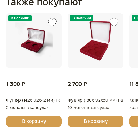
Также покупают
Серебро, 15,55 гр., РОССИЯ
В наличии
В наличии
В
1 300 ₽
2 700 ₽
11 
Футляр (142x102x42 мм) на
Футляр (186x192x50 мм) на
Кап
2 монеты в капсулах
10 монет в капсулах
хра
(диаметр 46 мм), светло-
(диаметр 46 мм), светло-
кап
В корзину
В корзину
бордовый
бордовый