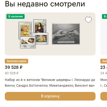
Вы недавно смотрели
В наличии
В
Золотая карта
Зол
39 528 ₽
23 
40 528 ₽
24 
Набор из 4-х жетонов "Великие шедевры I. Леонардо да
Мон
Винчи, Сандро Боттичелли, Микеланджело, Винсент ван
г., 
Гог", 2025г., Серебро, 62,2 гр., проба 999, ГЕРМАНИЯ
999
В корзину